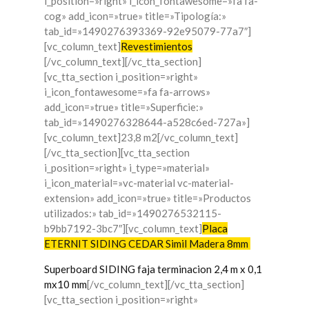
i_position=»right» i_icon_fontawesome=»fa fa-
cog» add_icon=»true» title=»Tipología:»
tab_id=»1490276393369-92e95079-77a7″]
[vc_column_text]
Revestimientos
[/vc_column_text][/vc_tta_section]
[vc_tta_section i_position=»right»
i_icon_fontawesome=»fa fa-arrows»
add_icon=»true» title=»Superficie:»
tab_id=»1490276328644-a528c6ed-727a»]
[vc_column_text]23,8 m2[/vc_column_text]
[/vc_tta_section][vc_tta_section
i_position=»right» i_type=»material»
i_icon_material=»vc-material vc-material-
extension» add_icon=»true» title=»Productos
utilizados:» tab_id=»1490276532115-
b9bb7192-3bc7″][vc_column_text]
Placa
ETERNIT SIDING CEDAR Simil Madera 8mm
Superboard SIDING faja terminacion 2,4 m x 0,1
mx10 mm
[/vc_column_text][/vc_tta_section]
[vc_tta_section i_position=»right»