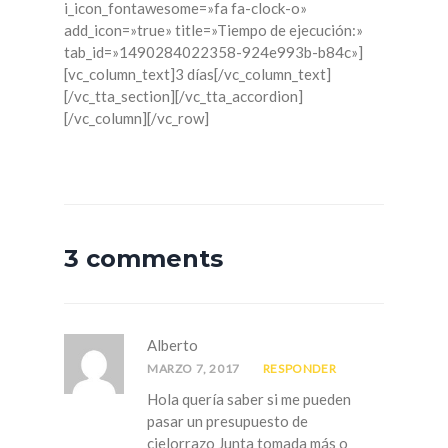
i_icon_fontawesome=»fa fa-clock-o»
add_icon=»true» title=»Tiempo de ejecución:»
tab_id=»1490284022358-924e993b-b84c»]
[vc_column_text]3 días[/vc_column_text]
[/vc_tta_section][/vc_tta_accordion]
[/vc_column][/vc_row]
3 comments
Alberto
MARZO 7, 2017
RESPONDER
Hola quería saber si me pueden
pasar un presupuesto de
cielorrazo Junta tomada más o