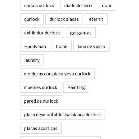
cursos durlock
diadeldurlero
door
durlock
durlock placas
eternit
exhibidor durlock
gargantas
Handyman
home
lana de vidrio
laundry
molduras con placa yeso durlock
muebles durlock
Painting
pared de durlock
placa desmontable lisa blanca durlock
placas acústicas