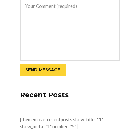
Recent Posts
[thememove_recentposts show_title="1"
show_meta="1" number="5"]