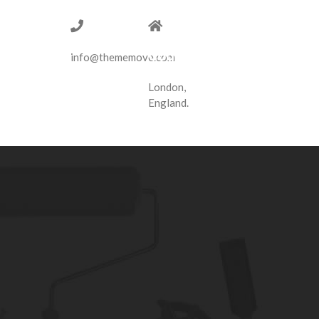
1-775-
14
97-377
Tottenham
Court
info@thememove.com
Road
London,
England.