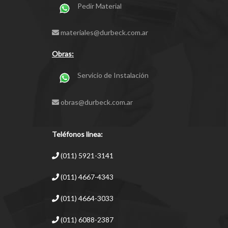
Pedir Material
materiales@durbeck.com.ar
Obras:
Servicio de Instalación
obras@durbeck.com.ar
Teléfonos linea:
(011) 5921-3141
(011) 4667-4343
(011) 4664-3033
(011) 6088-2387