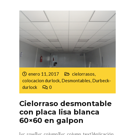
enero 11, 2017
cielorrasos
,
colocacion durlock
,
Desmontables
,
Durbeck-
durlock
0
Cielorraso desmontable
con placa lisa blanca
60×60 en galpon
[vc_row][vc_column][vc_column_text]Aplicación