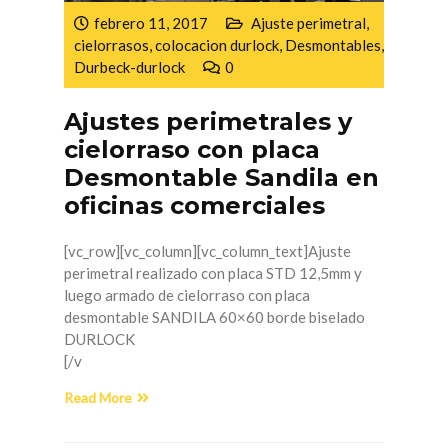
febrero 11, 2017
Ajuste perimetral
,
cielorrasos
,
colocacion durlock
,
Desmontables
,
Durbeck-durlock
0
Ajustes perimetrales y
cielorraso con placa
Desmontable Sandila en
oficinas comerciales
[vc_row][vc_column][vc_column_text]Ajuste
perimetral realizado con placa STD 12,5mm y
luego armado de cielorraso con placa
desmontable SANDILA 60×60 borde biselado
DURLOCK
[/v
Read More