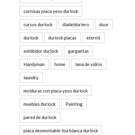
cornisas placa yeso durlock
cursos durlock
diadeldurlero
door
durlock
durlock placas
eternit
exhibidor durlock
gargantas
Handyman
home
lana de vidrio
laundry
molduras con placa yeso durlock
muebles durlock
Painting
pared de durlock
placa desmontable lisa blanca durlock