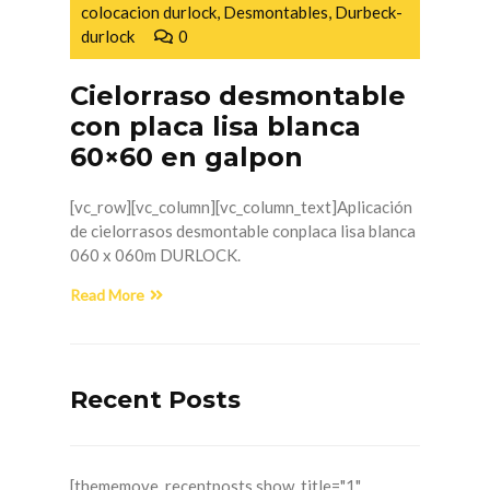
colocacion durlock
,
Desmontables
,
Durbeck-
durlock
0
Cielorraso desmontable
con placa lisa blanca
60×60 en galpon
[vc_row][vc_column][vc_column_text]Aplicación
de cielorrasos desmontable conplaca lisa blanca
060 x 060m DURLOCK.
Read More
Recent Posts
[thememove_recentposts show_title="1"