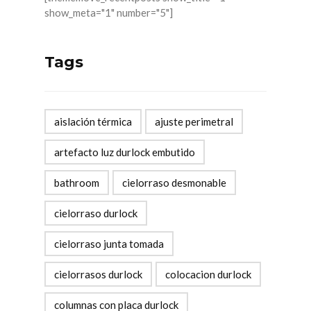
show_meta="1" number="5"]
Tags
aislación térmica
ajuste perimetral
artefacto luz durlock embutido
bathroom
cielorraso desmonable
cielorraso durlock
cielorraso junta tomada
cielorrasos durlock
colocacion durlock
columnas con placa durlock