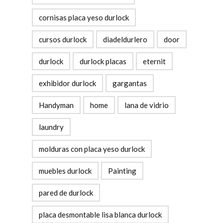
cornisas placa yeso durlock
cursos durlock
diadeldurlero
door
durlock
durlock placas
eternit
exhibidor durlock
gargantas
Handyman
home
lana de vidrio
laundry
molduras con placa yeso durlock
muebles durlock
Painting
pared de durlock
placa desmontable lisa blanca durlock