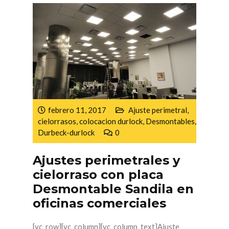
febrero 11, 2017
Ajuste perimetral
,
cielorrasos
,
colocacion durlock
,
Desmontables
,
Durbeck-durlock
0
Ajustes perimetrales y
cielorraso con placa
Desmontable Sandila en
oficinas comerciales
[vc_row][vc_column][vc_column_text]Ajuste