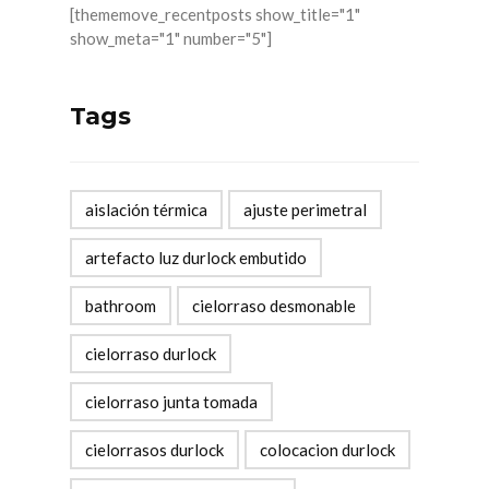
[thememove_recentposts show_title="1"
show_meta="1" number="5"]
Tags
aislación térmica
ajuste perimetral
artefacto luz durlock embutido
bathroom
cielorraso desmonable
cielorraso durlock
cielorraso junta tomada
cielorrasos durlock
colocacion durlock