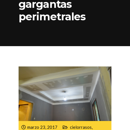
gargantas
perimetrales
marzo 23, 2017
cielorrasos
,