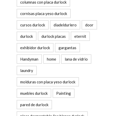
columnas con placa durlock
cornisas placa yeso durlock
cursos durlock
diadeldurlero
door
durlock
durlock placas
eternit
exhibidor durlock
gargantas
Handyman
home
lana de vidrio
laundry
molduras con placa yeso durlock
muebles durlock
Painting
pared de durlock