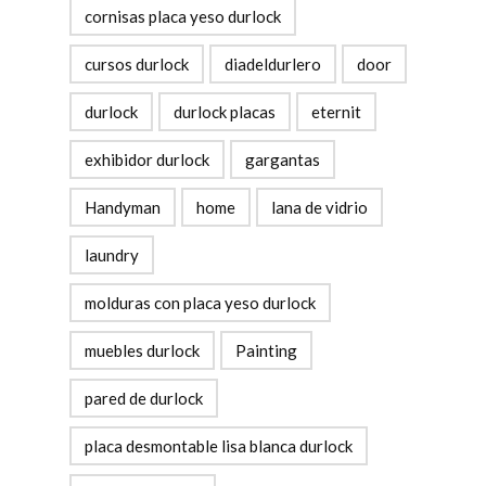
cornisas placa yeso durlock
cursos durlock
diadeldurlero
door
durlock
durlock placas
eternit
exhibidor durlock
gargantas
Handyman
home
lana de vidrio
laundry
molduras con placa yeso durlock
muebles durlock
Painting
pared de durlock
placa desmontable lisa blanca durlock