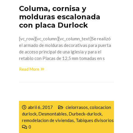
Columa, cornisa y
molduras escalonada
con placa Durlock
[vc_row][vc_column][vc_column_text]Se realizó
el armado de molduras decorativas para puerta
de acceso principal de una iglesia y para el
retablo con Placas de 12,5 mm tomadas en s
Read More
abril 6, 2017
cielorrasos
,
colocacion
durlock
,
Desmontables
,
Durbeck-durlock
,
remodelacion de viviendas
,
Tabiques divisorios
0