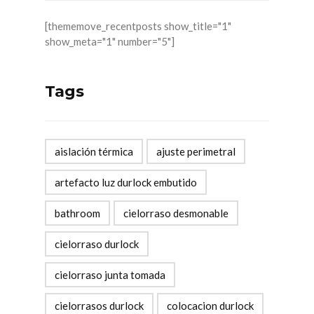
[thememove_recentposts show_title="1"
show_meta="1" number="5"]
Tags
aislación térmica
ajuste perimetral
artefacto luz durlock embutido
bathroom
cielorraso desmonable
cielorraso durlock
cielorraso junta tomada
cielorrasos durlock
colocacion durlock