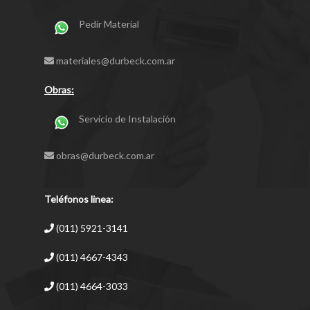
Pedir Material
materiales@durbeck.com.ar
Obras:
Servicio de Instalación
obras@durbeck.com.ar
Teléfonos linea:
(011) 5921-3141
(011) 4667-4343
(011) 4664-3033