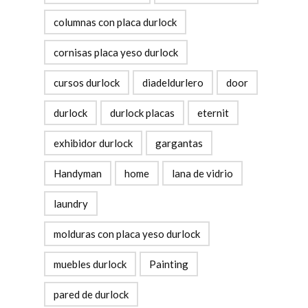
columnas con placa durlock
cornisas placa yeso durlock
cursos durlock
diadeldurlero
door
durlock
durlock placas
eternit
exhibidor durlock
gargantas
Handyman
home
lana de vidrio
laundry
molduras con placa yeso durlock
muebles durlock
Painting
pared de durlock