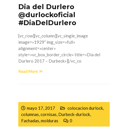
Dia del Durlero
@durlockoficial
#DiaDelDurlero
[vc_row][vc_column][vc_single_image
image=»1929″ img_size=»full»
alignment=»center»
style=»vc_box_border_circle» title=»Dia del
Durlero 2017 – Durbeck»][/vc_co
Read More
mayo 17, 2017
colocacion durlock
,
columnas
,
cornisas
,
Durbeck-durlock
,
Fachadas
,
molduras
0