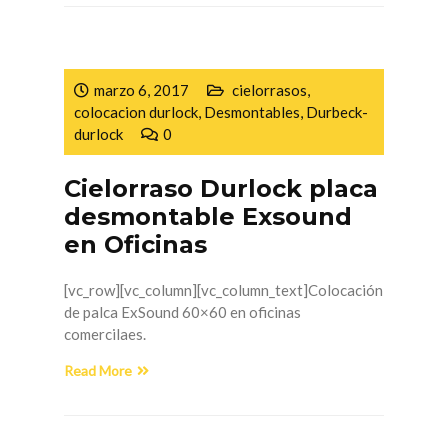
marzo 6, 2017
cielorrasos
,
colocacion durlock
,
Desmontables
,
Durbeck-
durlock
0
Cielorraso Durlock placa
desmontable Exsound
en Oficinas
[vc_row][vc_column][vc_column_text]Colocación
de palca ExSound 60×60 en oficinas
comercilaes.
Read More