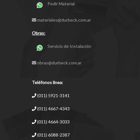
Pedir Material
materiales@durbeck.com.ar
Obras:
Servicio de Instalación
obras@durbeck.com.ar
Teléfonos linea:
(011) 5921-3141
(011) 4667-4343
(011) 4664-3033
(011) 6088-2387