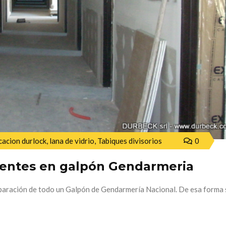
cacion durlock
,
lana de vidrio
,
Tabiques divisorios
0
ientes en galpón Gendarmeria
eparación de todo un Galpón de Gendarmería Nacional. De esa forma 