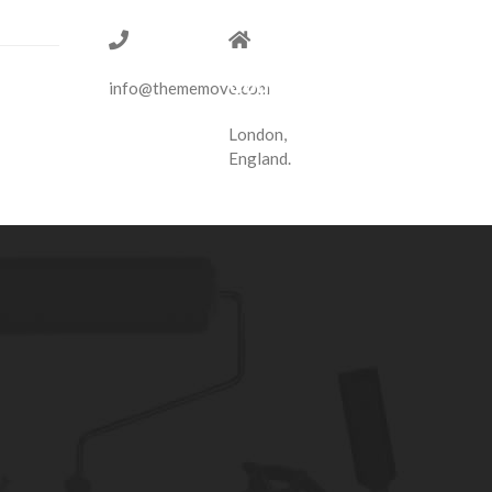
1-775-
14
97-377
Tottenham
Court
info@thememove.com
Road
London,
England.