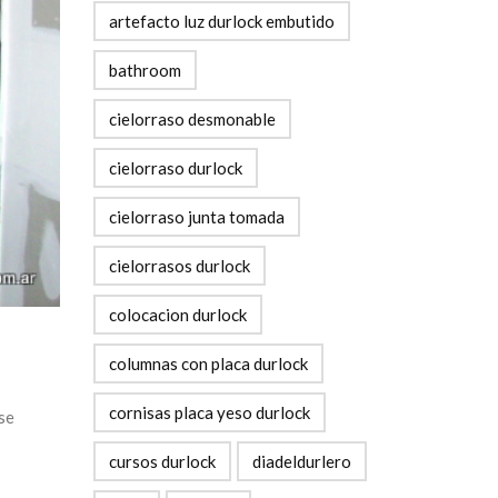
artefacto luz durlock embutido
bathroom
cielorraso desmonable
cielorraso durlock
cielorraso junta tomada
cielorrasos durlock
colocacion durlock
columnas con placa durlock
cornisas placa yeso durlock
se
cursos durlock
diadeldurlero