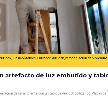
durlock
,
Desmontables
,
Durbeck-durlock
,
remodelacion de viviendas
n artefacto de luz embutido y tabi
paración de un ambiente con un tabique durlock utilizando Placas de