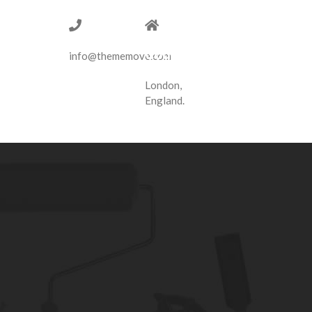
1-775-
14
97-377
Tottenham
Court
info@thememove.com
Road
London,
England.