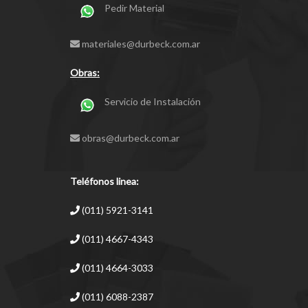
Pedir Material
materiales@durbeck.com.ar
Obras:
Servicio de Instalación
obras@durbeck.com.ar
Teléfonos linea:
(011) 5921-3141
(011) 4667-4343
(011) 4664-3033
(011) 6088-2387