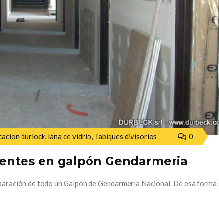
cacion durlock
,
lana de vidrio
,
Tabiques divisorios
0
ientes en galpón Gendarmeria
eparación de todo un Galpón de Gendarmería Nacional. De esa forma 