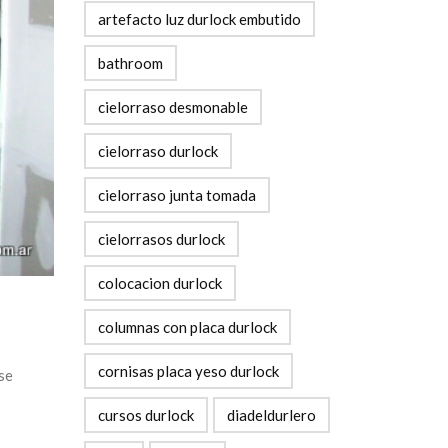
artefacto luz durlock embutido
bathroom
cielorraso desmonable
cielorraso durlock
cielorraso junta tomada
cielorrasos durlock
colocacion durlock
columnas con placa durlock
cornisas placa yeso durlock
se
cursos durlock
diadeldurlero