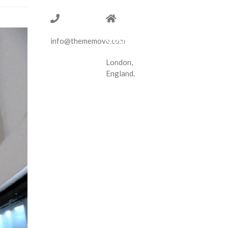
1-775-
14
97-377
Tottenham
Court
info@thememove.com
Road
London,
England.