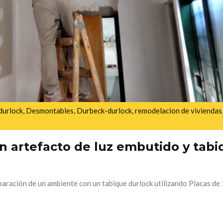
durlock
,
Desmontables
,
Durbeck-durlock
,
remodelacion de viviendas
n artefacto de luz embutido y tabi
paración de un ambiente con un tabique durlock utilizando Placas de