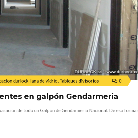
cacion durlock
,
lana de vidrio
,
Tabiques divisorios
0
ientes en galpón Gendarmeria
eparación de todo un Galpón de Gendarmería Nacional. De esa forma 