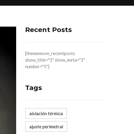
Recent Posts
[thememove_recentposts
show_title="1" show_meta="1"
number="5"]
Tags
aislación térmica
ajuste perimetral