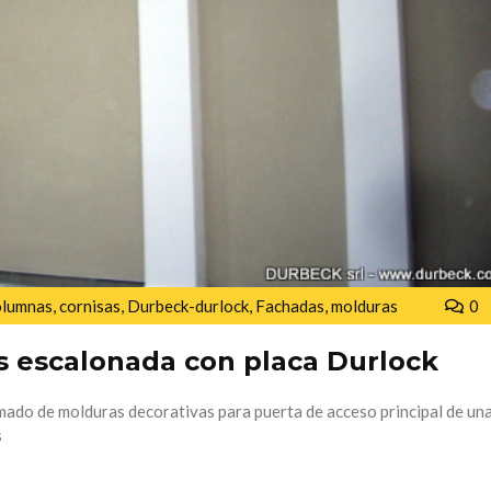
olumnas
,
cornisas
,
Durbeck-durlock
,
Fachadas
,
molduras
0
s escalonada con placa Durlock
mado de molduras decorativas para puerta de acceso principal de una
s