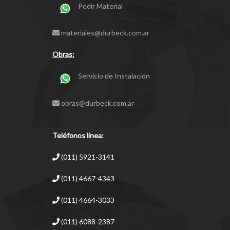
Pedir Material
materiales@durbeck.com.ar
Obras:
Servicio de Instalación
obras@durbeck.com.ar
Teléfonos linea:
(011) 5921-3141
(011) 4667-4343
(011) 4664-3033
(011) 6088-2387