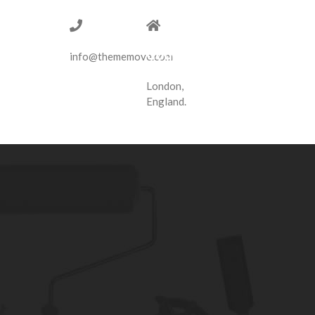
1-775-
14
97-377
Tottenham
Court
info@thememove.com
Road
London,
England.