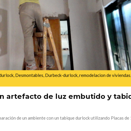
durlock
,
Desmontables
,
Durbeck-durlock
,
remodelacion de viviendas
n artefacto de luz embutido y tabi
paración de un ambiente con un tabique durlock utilizando Placas de