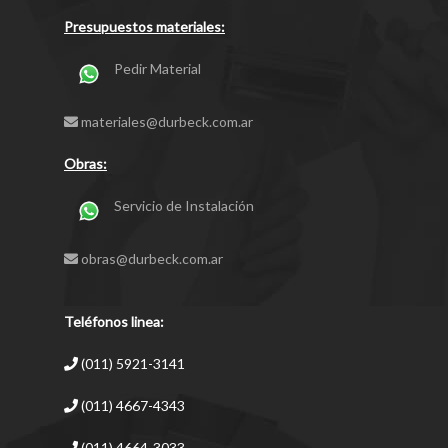
Presupuestos materiales:
Pedir Material
materiales@durbeck.com.ar
Obras:
Servicio de Instalación
obras@durbeck.com.ar
Teléfonos linea:
(011) 5921-3141
(011) 4667-4343
(011) 4664-3033