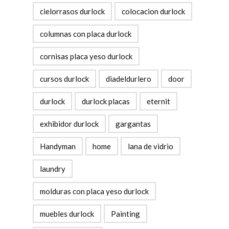
cielorrasos durlock
colocacion durlock
columnas con placa durlock
cornisas placa yeso durlock
cursos durlock
diadeldurlero
door
durlock
durlock placas
eternit
exhibidor durlock
gargantas
Handyman
home
lana de vidrio
laundry
molduras con placa yeso durlock
muebles durlock
Painting