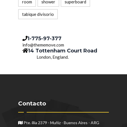
room
shower
superboard
tabique divisorio
1-775-97-377
info@thememove.com
14 Tottenham Court Road
London, England.
Contacto
Pte. illia 2379 - Muñiz - Buenos Aires - ARG