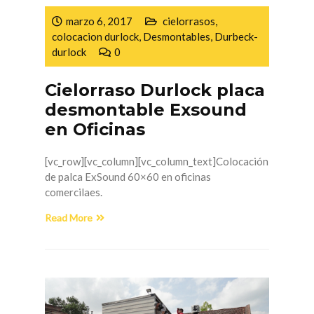
marzo 6, 2017
cielorrasos
,
colocacion durlock
,
Desmontables
,
Durbeck-
durlock
0
Cielorraso Durlock placa
desmontable Exsound
en Oficinas
[vc_row][vc_column][vc_column_text]Colocación
de palca ExSound 60×60 en oficinas
comercilaes.
Read More