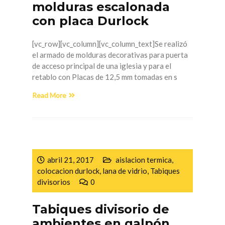
molduras escalonada
con placa Durlock
[vc_row][vc_column][vc_column_text]Se realizó
el armado de molduras decorativas para puerta
de acceso principal de una iglesia y para el
retablo con Placas de 12,5 mm tomadas en s
Read More
abril 21, 2017
aislacion termica
,
colocacion durlock
,
lana de vidrio
,
Tabiques
divisorios
0
Tabiques divisorio de
ambientes en galpón