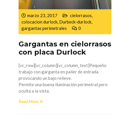
marzo 23, 2017
cielorrasos
,
colocacion durlock
,
Durbeck-durlock
,
gargantas perimetrales
0
Gargantas en cielorrasos
con placa Durlock
[vc_row][vc_column][vc_column_text]Pequeño
trabajo con garganta en palier de entrada
provocando un bajo relieve.
Permite una buena iluminación perimetral pero
oculta a la vista.
Read More