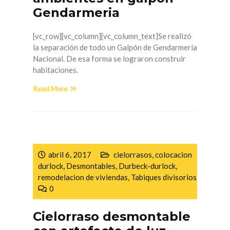
Gendarmeria
[vc_row][vc_column][vc_column_text]Se realizó
la separación de todo un Galpón de Gendarmería
Nacional. De esa forma se lograron construir
habitaciones.
Read More
abril 6, 2017
cielorrasos
,
colocacion
durlock
,
Desmontables
,
Durbeck-durlock
,
remodelacion de viviendas
,
Tabiques divisorios
0
Cielorraso desmontable