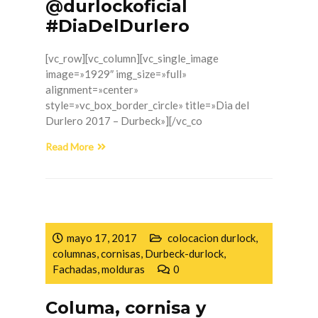
@durlockoficial
#DiaDelDurlero
[vc_row][vc_column][vc_single_image
image=»1929″ img_size=»full»
alignment=»center»
style=»vc_box_border_circle» title=»Dia del
Durlero 2017 – Durbeck»][/vc_co
Read More
mayo 17, 2017
colocacion durlock
,
columnas
,
cornisas
,
Durbeck-durlock
,
Fachadas
,
molduras
0
Columa, cornisa y