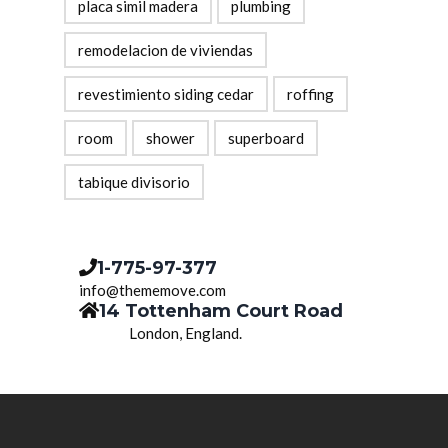
placa simil madera
plumbing
remodelacion de viviendas
revestimiento siding cedar
roffing
room
shower
superboard
tabique divisorio
1-775-97-377
info@thememove.com
14 Tottenham Court Road
London, England.